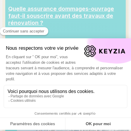
Quelle assurance dommages-ouvrage
faut-il souscrire avant des travaux de
rénovation ?
7 juillet 2026 à 11:30
Entreprendre des travaux de rénovation
représente un investissement majeur qui nécessite
une protection adaptée contre les malfaçons et
désordres potentiels. L’assurance dommages-
ouvrage est une garantie facultative pour les
particuliers qui ...
Lire plus