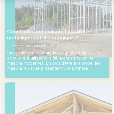
Construire une maison à ossature
métallique est-il écologique ?
18 octobre 2022 à 09:20
L’acier devient un matériau de plus en plus
populaire à utiliser lors de la construction de
maisons modernes. En plus d’être à la mode, les
maisons en acier présentent une pléthore ...
Lire
plus