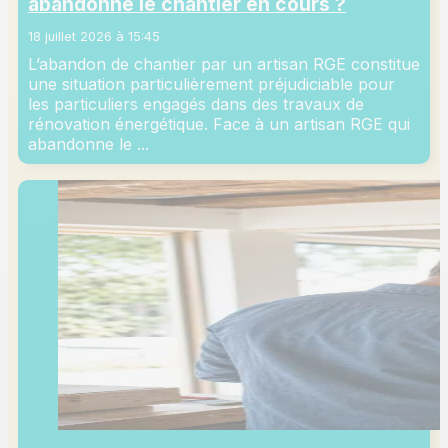
abandonne le chantier en cours ?
18 juillet 2026 à 15:45
L’abandon de chantier par un artisan RGE constitue
une situation particulièrement préjudiciable pour
les particuliers engagés dans des travaux de
rénovation énergétique. Face à un artisan RGE qui
abandonne le ...
Lire plus