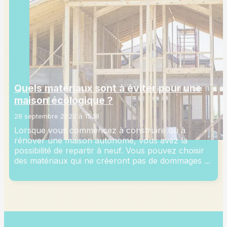
Quels matériaux sont à éviter pour une
maison écologique ?
28 septembre 2022 à 15:18
Lorsque vous commencez à construire ou à
rénover une maison autonome, vous avez la
possibilité de repartir à neuf. Vous pouvez choisir
des matériaux qui ne créeront pas de dommages ...
Lire plus