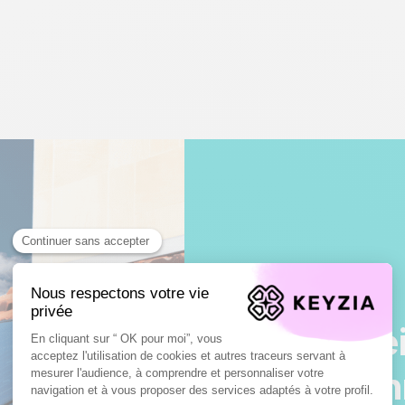
Les consei
et des pan