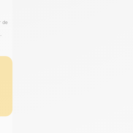
r de
.