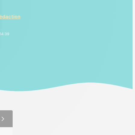
rédaction
14:39