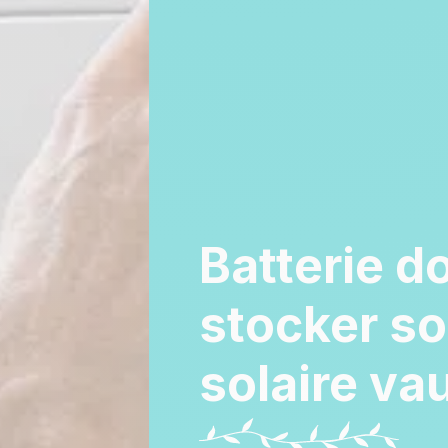
Batterie d
stocker so
solaire vau